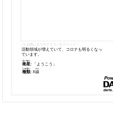
👈 お気に入りのアイコンをクリック！
活動領域が増えていて、コロナも明るくなっ
ています。
えいせい
衛星
:
「ようこう」
しゅるい
せん
種類
:
X
線