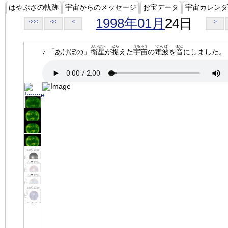
はやぶさの軌跡
宇宙からのメッセージ
お宝データ
宇宙カレンダ
1998年01月
24日
<<<
<<
<
>
えいせい
とら
うちゅう
でんぱ
おと
♪ 「あけぼの」
衛星
が
捉
えた
宇宙
の
電波
を
音
にしました。