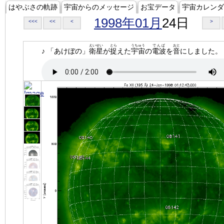
はやぶさの軌跡
宇宙からのメッセージ
お宝データ
宇宙カレンダ
1998年01月
24日
<<<
<<
<
>
えいせい
とら
うちゅう
でんぱ
おと
♪ 「あけぼの」
衛星
が
捉
えた
宇宙
の
電波
を
音
にしました。