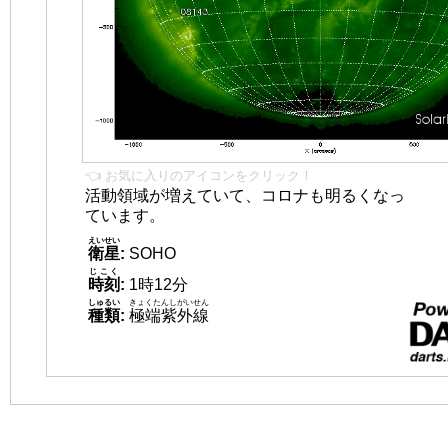
👈 お気に入りのアイコンをクリック！
活動領域が増えていて、コロナも明るくなっ
ています。
えいせい
衛星
:
SOHO
じこく
時刻
:
1時12分
しゅるい
きょくたんしがいせん
種類
:
極端紫外線