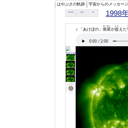
はやぶさの軌跡
宇宙からのメッセー
1998
<<<
<<
<
えいせい
とら
♪ 「あけぼの」
衛星
が
捉
えた