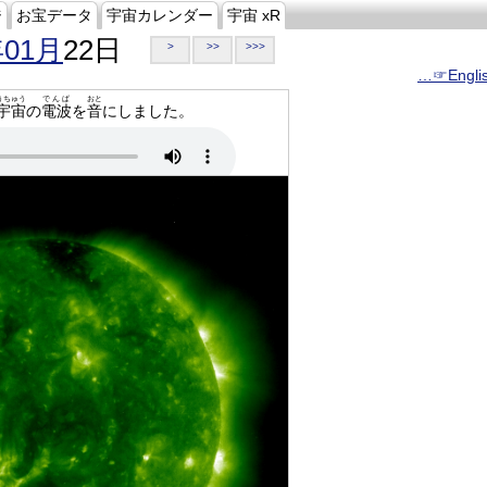
ジ
お宝データ
宇宙カレンダー
宇宙 xR
年01月
22日
>
>>
>>>
…☞Engli
うちゅう
でんぱ
おと
宇宙
の
電波
を
音
にしました。