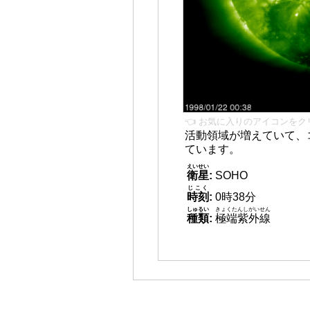
👈 お気に入りのアイコンをク
活動領域が増えていて、
ています。
えいせい
衛星
:
SOHO
じこく
時刻
:
0時38分
しゅるい
きょくたんしがいせん
種類
:
極端紫外線