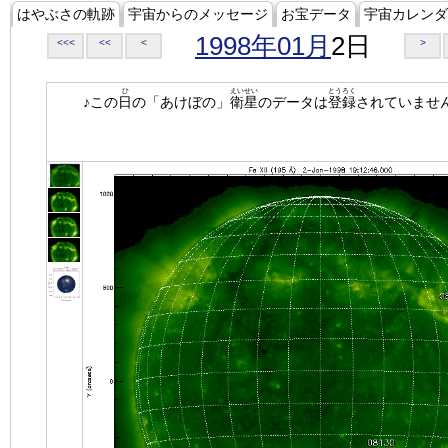
はやぶさの軌跡
宇宙からのメッセージ
お宝データ
宇宙カレンダ
1998年01月
2日
<<<
<<
<
>
ひ
えいせい
とうろく
♪この
日
の「あけぼの」
衛星
のデータは
登録
されていませ