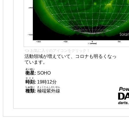
👈 お気に入りのアイコンをクリック！
活動領域が増えていて、コロナも明るくなっ
ています。
えいせい
衛星
:
SOHO
じこく
時刻
:
19時12分
しゅるい
きょくたんしがいせん
種類
:
極端紫外線