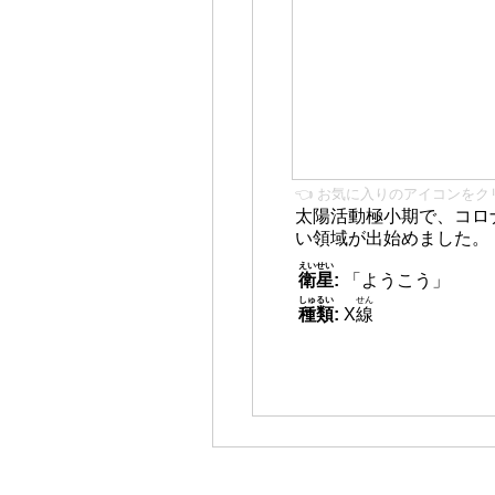
👈 お気に入りのアイコンをク
太陽活動極小期で、コロ
い領域が出始めました。
えいせい
衛星
:
「ようこう」
しゅるい
せん
種類
:
X
線