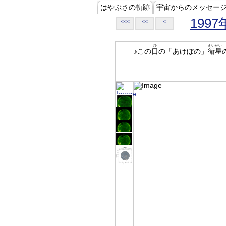
はやぶさの軌跡
宇宙からのメッセー
1997
<<<
<<
<
ひ
えいせい
♪この
日
の「あけぼの」
衛星