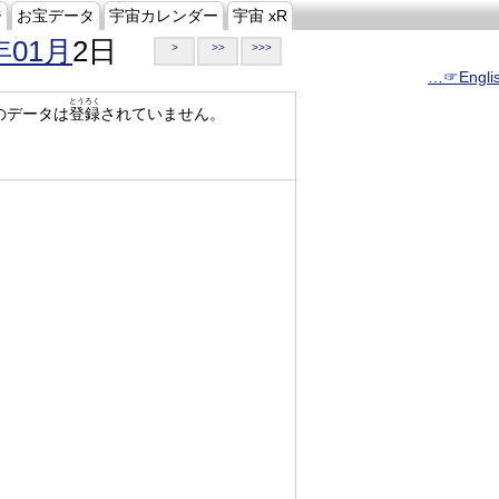
ジ
お宝データ
宇宙カレンダー
宇宙 xR
年01月
2日
>
>>
>>>
…☞Engli
とうろく
のデータは
登録
されていません。