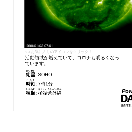
👈 お気に入りのアイコンをクリック！
活動領域が増えていて、コロナも明るくなっ
ています。
えいせい
衛星
:
SOHO
じこく
時刻
:
7時1分
しゅるい
きょくたんしがいせん
種類
:
極端紫外線