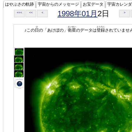
はやぶさの軌跡
宇宙からのメッセージ
お宝データ
宇宙カレンダ
1998年01月
2日
<<<
<<
<
>
ひ
えいせい
とうろく
♪この
日
の「あけぼの」
衛星
のデータは
登録
されていませ