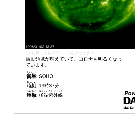
👈 お気に入りのアイコンをクリック！
活動領域が増えていて、コロナも明るくなっ
ています。
えいせい
衛星
:
SOHO
じこく
時刻
:
13時37分
しゅるい
きょくたんしがいせん
種類
:
極端紫外線