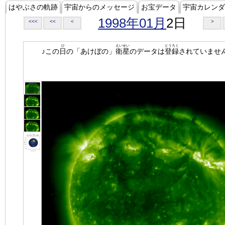
はやぶさの軌跡
宇宙からのメッセージ
お宝データ
宇宙カレンダ
1998年01月
2日
<<<
<<
<
>
ひ
えいせい
とうろく
♪この
日
の「あけぼの」
衛星
のデータは
登録
されていませ