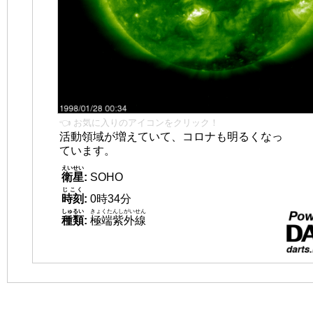
👈 お気に入りのアイコンをクリック！
活動領域が増えていて、コロナも明るくなっ
ています。
えいせい
衛星
:
SOHO
じこく
時刻
:
0時34分
しゅるい
きょくたんしがいせん
種類
:
極端紫外線