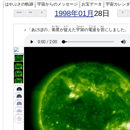
はやぶさの軌跡
宇宙からのメッセージ
お宝データ
宇宙カレンダ
1998年01月
28日
<<<
<<
<
>
えいせい
とら
うちゅう
でんぱ
おと
♪ 「あけぼの」
衛星
が
捉
えた
宇宙
の
電波
を
音
にしました。