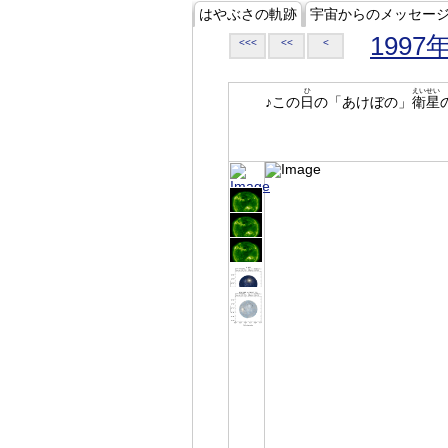
はやぶさの軌跡
宇宙からのメッセー
1997
<<<
<<
<
ひ
えいせい
♪この
日
の「あけぼの」
衛星