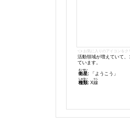
👈 お気に入りのアイコンをク
活動領域が増えていて、
ています。
えいせい
衛星
:
「ようこう」
しゅるい
せん
種類
:
X
線