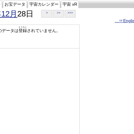
ジ
お宝データ
宇宙カレンダー
宇宙 xR
年12月
28日
>
>>
>>>
…☞Engli
とうろく
のデータは
登録
されていません。