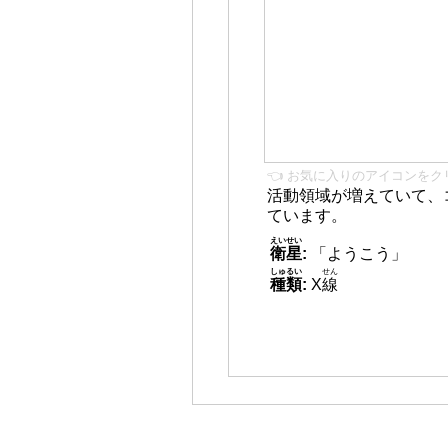
👈 お気に入りのアイコンをク
活動領域が増えていて、
ています。
えいせい
衛星
:
「ようこう」
しゅるい
せん
種類
:
X
線