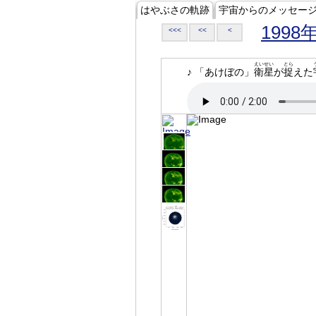
はやぶさの軌跡
宇宙からのメッセー
1998
<<<
<<
<
えいせい
とら
♪ 「あけぼの」
衛星
が
捉
えた