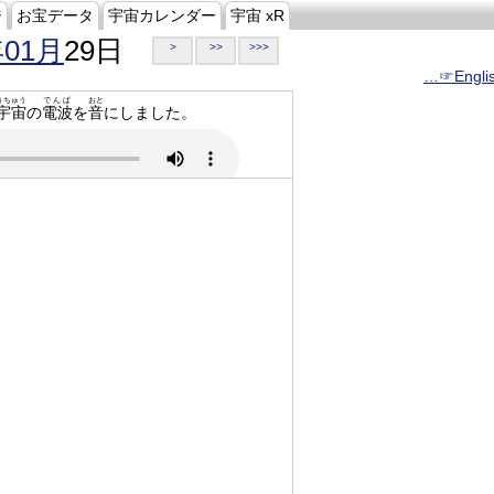
ジ
お宝データ
宇宙カレンダー
宇宙 xR
年01月
29日
>
>>
>>>
…☞Engli
うちゅう
でんぱ
おと
宇宙
の
電波
を
音
にしました。