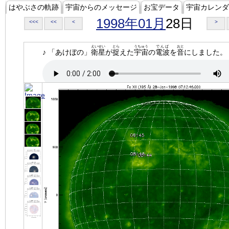
はやぶさの軌跡
宇宙からのメッセージ
お宝データ
宇宙カレンダ
1998年01月
28日
<<<
<<
<
>
えいせい
とら
うちゅう
でんぱ
おと
♪ 「あけぼの」
衛星
が
捉
えた
宇宙
の
電波
を
音
にしました。