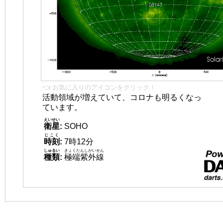
👈 お気に入りのアイコンをクリック！
活動領域が増えていて、コロナも明るくなっ
ています。
えいせい
衛星
:
SOHO
じこく
時刻
:
7時12分
しゅるい
きょくたんしがいせん
種類
:
極端紫外線