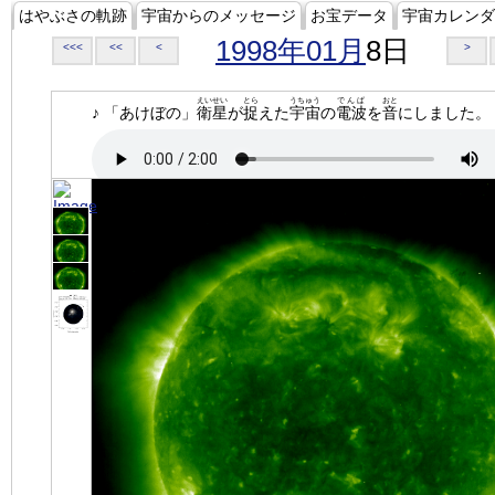
はやぶさの軌跡
宇宙からのメッセージ
お宝データ
宇宙カレンダ
1998年01月
8日
<<<
<<
<
>
えいせい
とら
うちゅう
でんぱ
おと
♪ 「あけぼの」
衛星
が
捉
えた
宇宙
の
電波
を
音
にしました。