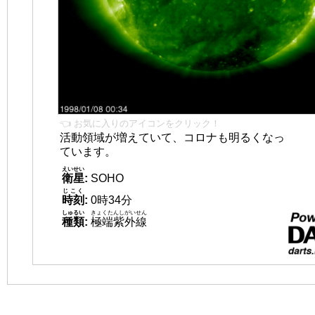
👈 お気に入りのアイコンをクリック！
活動領域が増えていて、コロナも明るくなっ
ています。
えいせい
衛星
:
SOHO
じこく
時刻
:
0時34分
しゅるい
きょくたんしがいせん
種類
:
極端紫外線