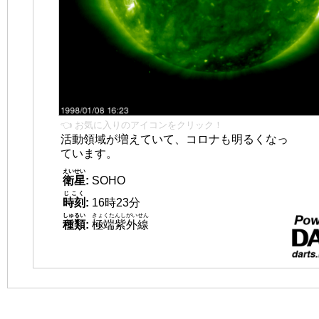
👈 お気に入りのアイコンをクリック！
活動領域が増えていて、コロナも明るくなっ
ています。
えいせい
衛星
:
SOHO
じこく
時刻
:
16時23分
しゅるい
きょくたんしがいせん
種類
:
極端紫外線