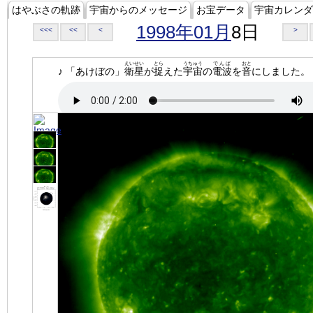
はやぶさの軌跡
宇宙からのメッセージ
お宝データ
宇宙カレンダ
1998年01月
8日
<<<
<<
<
>
えいせい
とら
うちゅう
でんぱ
おと
♪ 「あけぼの」
衛星
が
捉
えた
宇宙
の
電波
を
音
にしました。