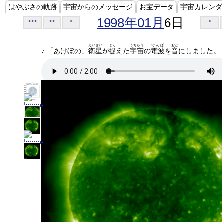
はやぶさの軌跡
宇宙からのメッセージ
お宝データ
宇宙カレンダ
1998年01月
6日
<<<
<<
<
>
えいせい
とら
うちゅう
でんぱ
おと
♪ 「あけぼの」
衛星
が
捉
えた
宇宙
の
電波
を
音
にしました。