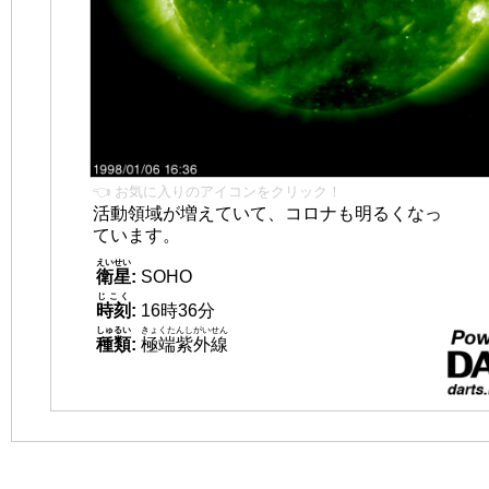
👈 お気に入りのアイコンをクリック！
活動領域が増えていて、コロナも明るくなっ
ています。
えいせい
衛星
:
SOHO
じこく
時刻
:
16時36分
しゅるい
きょくたんしがいせん
種類
:
極端紫外線