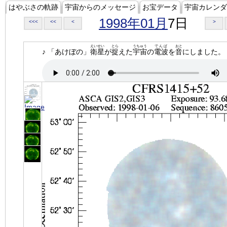
はやぶさの軌跡
宇宙からのメッセージ
お宝データ
宇宙カレンダ
1998年01月
7日
<<<
<<
<
>
えいせい
とら
うちゅう
でんぱ
おと
♪ 「あけぼの」
衛星
が
捉
えた
宇宙
の
電波
を
音
にしました。