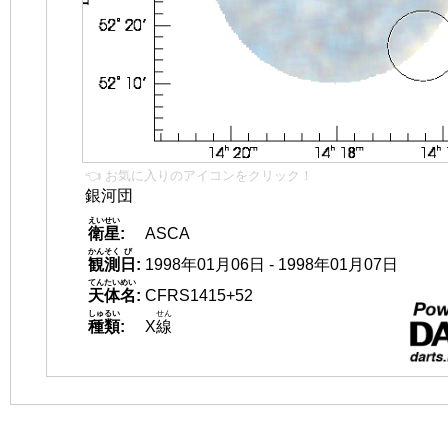
👈 お気に入りのアイコンをクリック！
銀河団
えいせい
衛星
:
ASCA
かんそく
び
観測
日
:
1998年01月06日 - 1998年01月07日
てんたいめい
天体名
:
CFRS1415+52
しゅるい
せん
種類
:
X
線