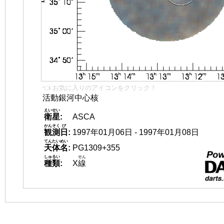
👈 お気に入りのアイコンをクリック！
活動銀河中心核
えいせい
衛星
:
ASCA
かんそく
び
観測
日
:
1997年01月06日 - 1997年01月08日
てんたいめい
天体名
:
PG1309+355
しゅるい
せん
種類
:
X
線