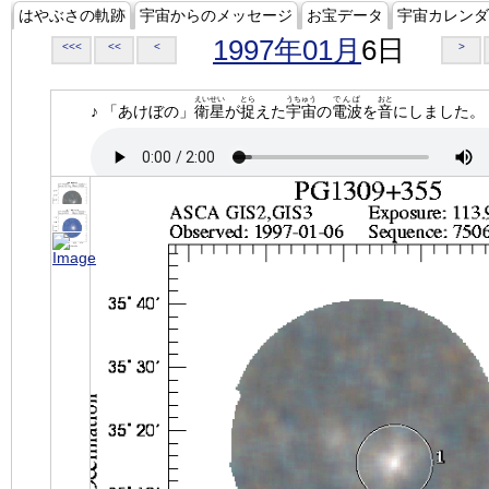
はやぶさの軌跡
宇宙からのメッセージ
お宝データ
宇宙カレンダ
1997年01月
6日
<<<
<<
<
>
えいせい
とら
うちゅう
でんぱ
おと
♪ 「あけぼの」
衛星
が
捉
えた
宇宙
の
電波
を
音
にしました。