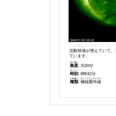
👈 お気に入りのアイコンをク
活動領域が増えていて、
ています。
えいせい
衛星
:
SOHO
じこく
時刻
:
8時42分
しゅるい
きょくたんしがいせん
種類
:
極端紫外線