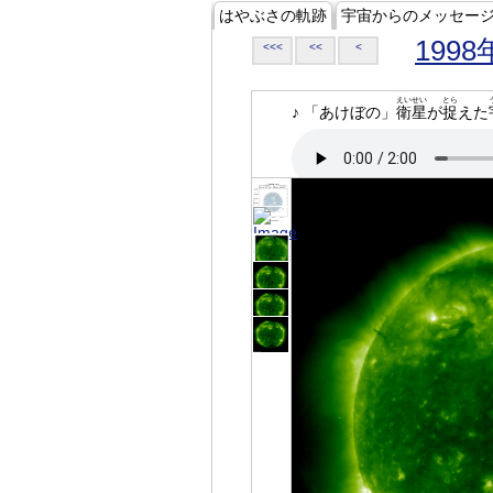
はやぶさの軌跡
宇宙からのメッセー
1998
<<<
<<
<
えいせい
とら
♪ 「あけぼの」
衛星
が
捉
えた