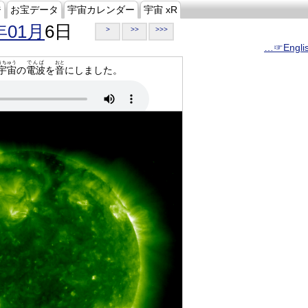
ジ
お宝データ
宇宙カレンダー
宇宙 xR
年01月
6日
>
>>
>>>
…☞Engli
うちゅう
でんぱ
おと
宇宙
の
電波
を
音
にしました。