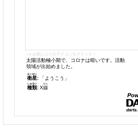
👈 お気に入りのアイコンをクリック！
太陽活動極小期で、コロナは暗いです。活動
領域が出始めました。
えいせい
衛星
:
「ようこう」
しゅるい
せん
種類
:
X
線