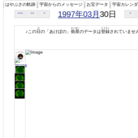
はやぶさの軌跡
宇宙からのメッセージ
お宝データ
宇宙カレンダ
1997年03月
30日
<<<
<<
<
>
ひ
えいせい
とうろく
♪この
日
の「あけぼの」
衛星
のデータは
登録
されていませ