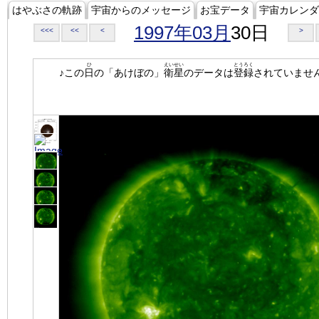
はやぶさの軌跡
宇宙からのメッセージ
お宝データ
宇宙カレンダ
1997年03月
30日
<<<
<<
<
>
ひ
えいせい
とうろく
♪この
日
の「あけぼの」
衛星
のデータは
登録
されていませ