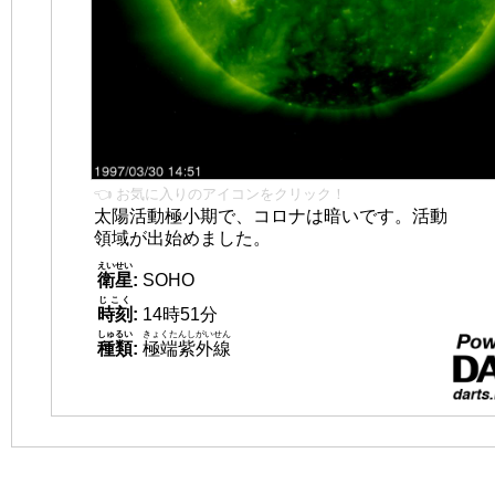
👈 お気に入りのアイコンをクリック！
太陽活動極小期で、コロナは暗いです。活動
領域が出始めました。
えいせい
衛星
:
SOHO
じこく
時刻
:
14時51分
しゅるい
きょくたんしがいせん
種類
:
極端紫外線