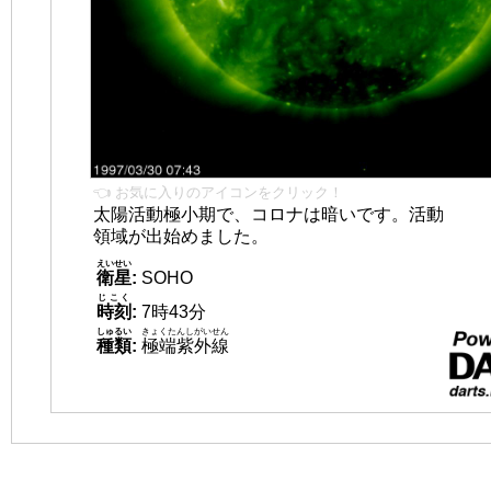
👈 お気に入りのアイコンをクリック！
太陽活動極小期で、コロナは暗いです。活動
領域が出始めました。
えいせい
衛星
:
SOHO
じこく
時刻
:
7時43分
しゅるい
きょくたんしがいせん
種類
:
極端紫外線