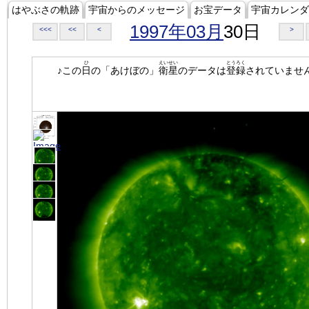
はやぶさの軌跡
宇宙からのメッセージ
お宝データ
宇宙カレンダ
1997年03月
30日
<<<
<<
<
>
ひ
えいせい
とうろく
♪この
日
の「あけぼの」
衛星
のデータは
登録
されていませ