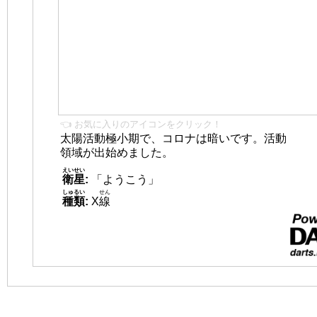
👈 お気に入りのアイコンをクリック！
太陽活動極小期で、コロナは暗いです。活動
領域が出始めました。
えいせい
衛星
:
「ようこう」
しゅるい
せん
種類
:
X
線