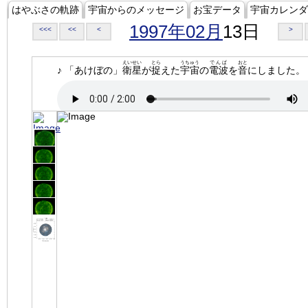
はやぶさの軌跡
宇宙からのメッセージ
お宝データ
宇宙カレンダ
1997年02月
13日
<<<
<<
<
>
えいせい
とら
うちゅう
でんぱ
おと
♪ 「あけぼの」
衛星
が
捉
えた
宇宙
の
電波
を
音
にしました。