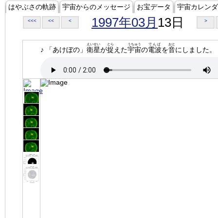
はやぶさの軌跡
宇宙からのメッセージ
お宝データ
宇宙カレンダ
1997年03月
13日
<<<
<<
<
>
えいせい
とら
うちゅう
でんぱ
おと
♪ 「あけぼの」
衛星
が
捉
えた
宇宙
の
電波
を
音
にしました。