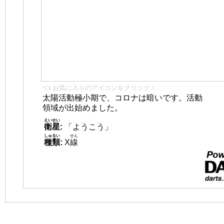
👈 お気に入りのアイコンをクリック！
太陽活動極小期で、コロナは暗いです。活動
領域が出始めました。
えいせい
衛星
:
「ようこう」
しゅるい
せん
種類
:
X
線