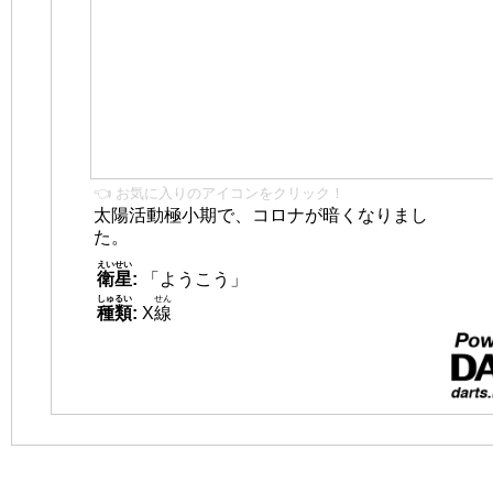
👈 お気に入りのアイコンをクリック！
太陽活動極小期で、コロナが暗くなりまし
た。
えいせい
衛星
:
「ようこう」
しゅるい
せん
種類
:
X
線