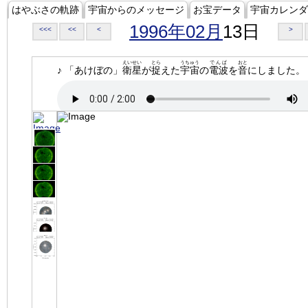
はやぶさの軌跡
宇宙からのメッセージ
お宝データ
宇宙カレンダ
1996年02月
13日
<<<
<<
<
>
えいせい
とら
うちゅう
でんぱ
おと
♪ 「あけぼの」
衛星
が
捉
えた
宇宙
の
電波
を
音
にしました。