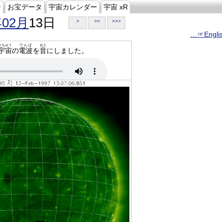
ジ
お宝データ
宇宙カレンダー
宇宙 xR
年02月
13日
>
>>
>>>
…☞Engli
うちゅう
でんぱ
おと
宇宙
の
電波
を
音
にしました。