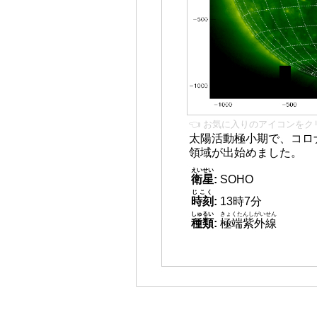
👈 お気に入りのアイコンをク
太陽活動極小期で、コロ
領域が出始めました。
えいせい
衛星
:
SOHO
じこく
時刻
:
13時7分
しゅるい
きょくたんしがいせん
種類
:
極端紫外線