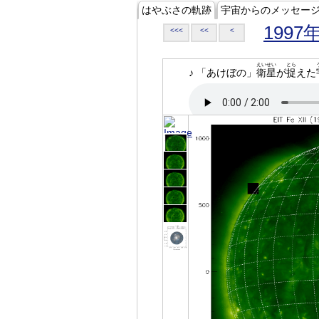
はやぶさの軌跡
宇宙からのメッセー
1997
<<<
<<
<
えいせい
とら
♪ 「あけぼの」
衛星
が
捉
えた