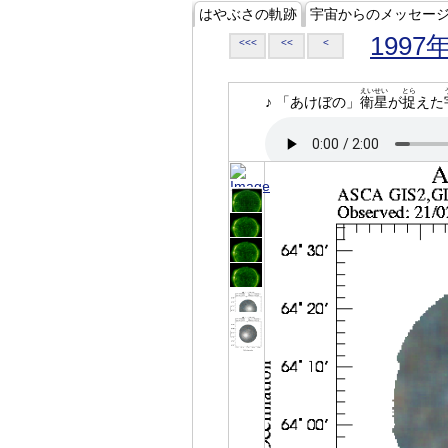
はやぶさの軌跡
宇宙からのメッセー
1997
<<<
<<
<
えいせい
とら
♪ 「あけぼの」
衛星
が
捉
えた