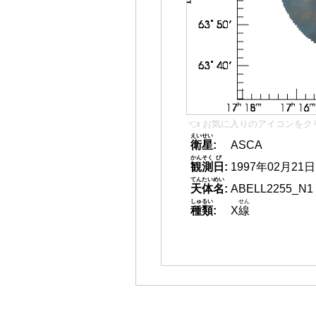
👈 お気に入りのアイコンをク
えいせい
衛星
:
ASCA
かんそく
び
観測
日
:
1997年02月21日
てんたいめい
天体名
:
ABELL2255_N1
しゅるい
せん
種類
:
X
線