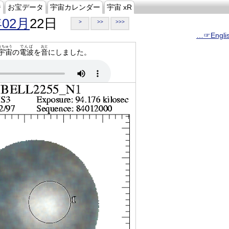
ジ
お宝データ
宇宙カレンダー
宇宙 xR
年02月
22日
>
>>
>>>
…☞Engli
うちゅう
でんぱ
おと
宇宙
の
電波
を
音
にしました。