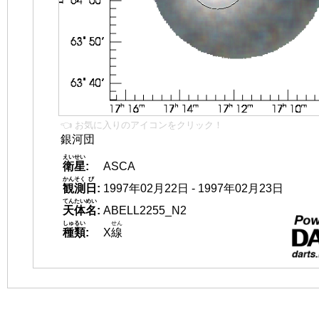
👈 お気に入りのアイコンをクリック！
銀河団
えいせい
衛星
:
ASCA
かんそく
び
観測
日
:
1997年02月22日 - 1997年02月23日
てんたいめい
天体名
:
ABELL2255_N2
しゅるい
せん
種類
:
X
線