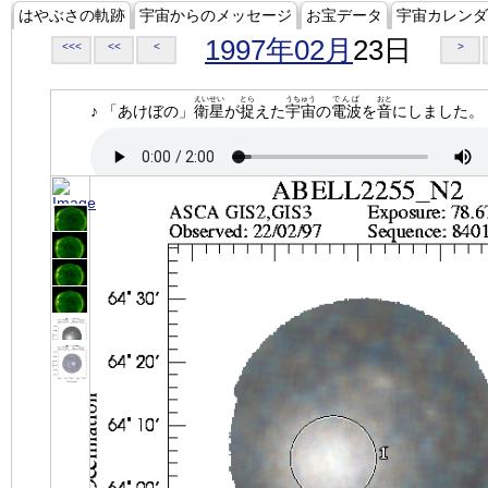
はやぶさの軌跡
宇宙からのメッセージ
お宝データ
宇宙カレンダ
1997年02月
23日
<<<
<<
<
>
えいせい
とら
うちゅう
でんぱ
おと
♪ 「あけぼの」
衛星
が
捉
えた
宇宙
の
電波
を
音
にしました。