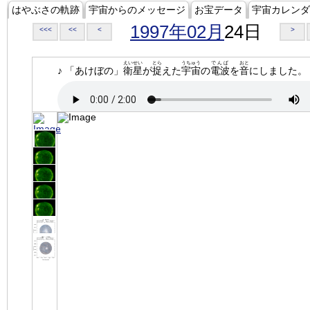
はやぶさの軌跡
宇宙からのメッセージ
お宝データ
宇宙カレンダ
1997年02月
24日
<<<
<<
<
>
えいせい
とら
うちゅう
でんぱ
おと
♪ 「あけぼの」
衛星
が
捉
えた
宇宙
の
電波
を
音
にしました。