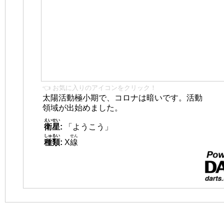
👈 お気に入りのアイコンをクリック！
太陽活動極小期で、コロナは暗いです。活動
領域が出始めました。
えいせい
衛星
:
「ようこう」
しゅるい
せん
種類
:
X
線