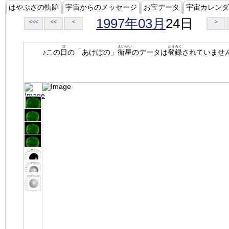
はやぶさの軌跡
宇宙からのメッセージ
お宝データ
宇宙カレンダ
1997年03月
24日
<<<
<<
<
>
ひ
えいせい
とうろく
♪この
日
の「あけぼの」
衛星
のデータは
登録
されていませ