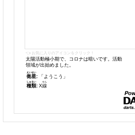
👈 お気に入りのアイコンをクリック！
太陽活動極小期で、コロナは暗いです。活動
領域が出始めました。
えいせい
衛星
:
「ようこう」
しゅるい
せん
種類
:
X
線