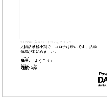
👈 お気に入りのアイコンをクリック！
太陽活動極小期で、コロナは暗いです。活動
領域が出始めました。
えいせい
衛星
:
「ようこう」
しゅるい
せん
種類
:
X
線