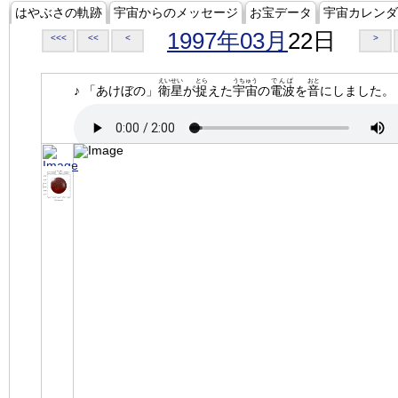
はやぶさの軌跡
宇宙からのメッセージ
お宝データ
宇宙カレンダ
1997年03月
22日
<<<
<<
<
>
えいせい
とら
うちゅう
でんぱ
おと
♪ 「あけぼの」
衛星
が
捉
えた
宇宙
の
電波
を
音
にしました。