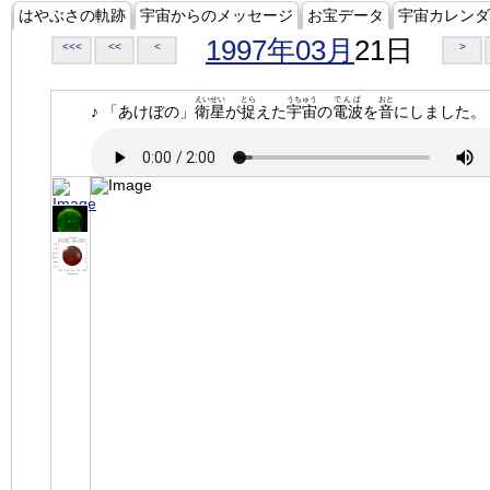
はやぶさの軌跡
宇宙からのメッセージ
お宝データ
宇宙カレンダ
1997年03月
21日
<<<
<<
<
>
えいせい
とら
うちゅう
でんぱ
おと
♪ 「あけぼの」
衛星
が
捉
えた
宇宙
の
電波
を
音
にしました。