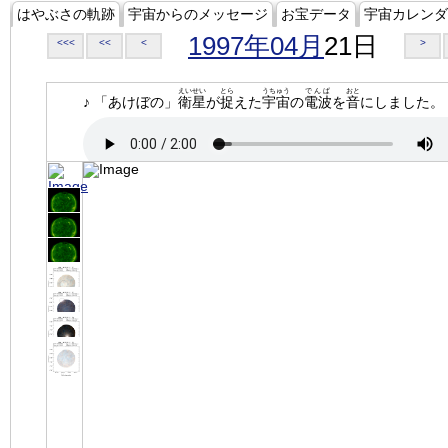
はやぶさの軌跡
宇宙からのメッセージ
お宝データ
宇宙カレンダ
1997年04月
21日
<<<
<<
<
>
えいせい
とら
うちゅう
でんぱ
おと
♪ 「あけぼの」
衛星
が
捉
えた
宇宙
の
電波
を
音
にしました。