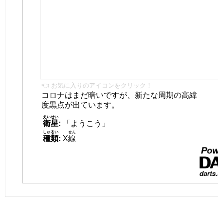
👈 お気に入りのアイコンをクリック！
コロナはまだ暗いですが、新たな周期の高緯
度黒点が出ています。
えいせい
衛星
:
「ようこう」
しゅるい
せん
種類
:
X
線