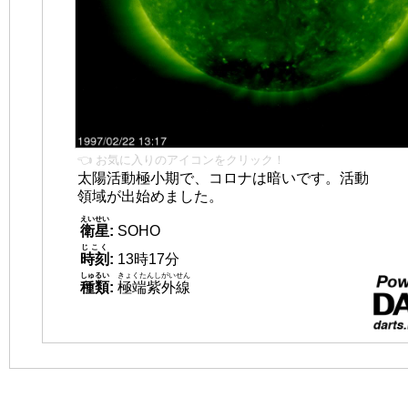
👈 お気に入りのアイコンをクリック！
太陽活動極小期で、コロナは暗いです。活動
領域が出始めました。
えいせい
衛星
:
SOHO
じこく
時刻
:
13時17分
しゅるい
きょくたんしがいせん
種類
:
極端紫外線