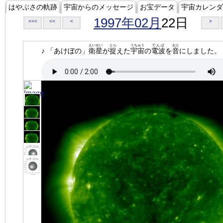
はやぶさの軌跡
宇宙からのメッセージ
お宝データ
宇宙カレンダ
1997年02月
22日
<<<
<<
<
>
えいせい
とら
うちゅう
でんぱ
おと
♪ 「あけぼの」
衛星
が
捉
えた
宇宙
の
電波
を
音
にしました。