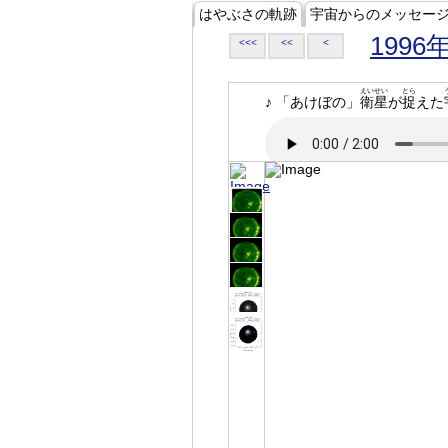
はやぶさの軌跡
宇宙からのメッセー
1996
<<<
<<
<
えいせい
とら
♪ 「あけぼの」
衛星
が
捉
えた