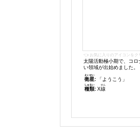
👈 お気に入りのアイコンをク
太陽活動極小期で、コロ
い領域が出始めました。
えいせい
衛星
:
「ようこう」
しゅるい
せん
種類
:
X
線