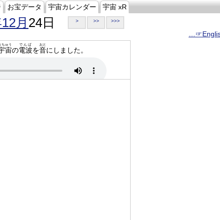
ジ
お宝データ
宇宙カレンダー
宇宙 xR
年12月
24日
>
>>
>>>
…☞Engli
うちゅう
でんぱ
おと
宇宙
の
電波
を
音
にしました。