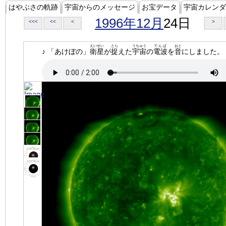
はやぶさの軌跡
宇宙からのメッセージ
お宝データ
宇宙カレンダ
1996年12月
24日
<<<
<<
<
>
えいせい
とら
うちゅう
でんぱ
おと
♪ 「あけぼの」
衛星
が
捉
えた
宇宙
の
電波
を
音
にしました。