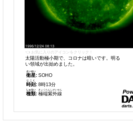
👈 お気に入りのアイコンをクリック！
太陽活動極小期で、コロナは暗いです。明る
い領域が出始めました。
えいせい
衛星
:
SOHO
じこく
時刻
:
8時13分
しゅるい
きょくたんしがいせん
種類
:
極端紫外線