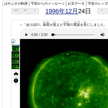
はやぶさの軌跡
宇宙からのメッセージ
お宝データ
宇宙カレンダ
1996年12月
24日
<<<
<<
<
>
えいせい
とら
うちゅう
でんぱ
おと
♪ 「あけぼの」
衛星
が
捉
えた
宇宙
の
電波
を
音
にしました。