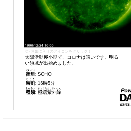
👈 お気に入りのアイコンをクリック！
太陽活動極小期で、コロナは暗いです。明る
い領域が出始めました。
えいせい
衛星
:
SOHO
じこく
時刻
:
16時5分
しゅるい
きょくたんしがいせん
種類
:
極端紫外線