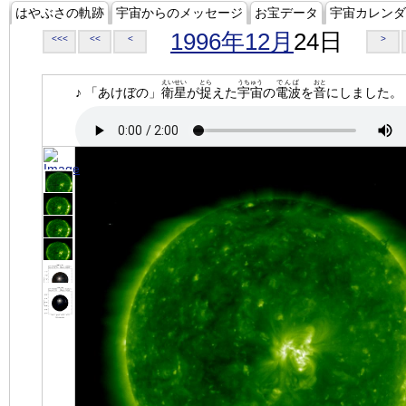
はやぶさの軌跡
宇宙からのメッセージ
お宝データ
宇宙カレンダ
1996年12月
24日
<<<
<<
<
>
えいせい
とら
うちゅう
でんぱ
おと
♪ 「あけぼの」
衛星
が
捉
えた
宇宙
の
電波
を
音
にしました。