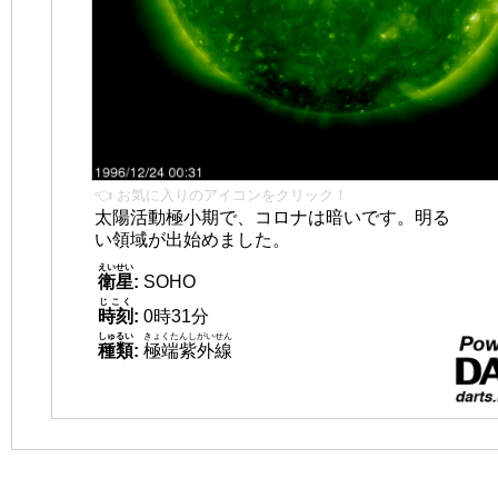
👈 お気に入りのアイコンをクリック！
太陽活動極小期で、コロナは暗いです。明る
い領域が出始めました。
えいせい
衛星
:
SOHO
じこく
時刻
:
0時31分
しゅるい
きょくたんしがいせん
種類
:
極端紫外線