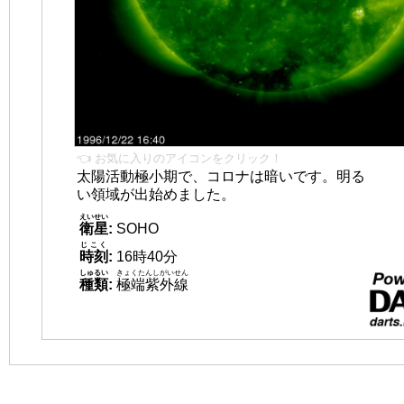
👈 お気に入りのアイコンをクリック！
太陽活動極小期で、コロナは暗いです。明る
い領域が出始めました。
えいせい
衛星
:
SOHO
じこく
時刻
:
16時40分
しゅるい
きょくたんしがいせん
種類
:
極端紫外線