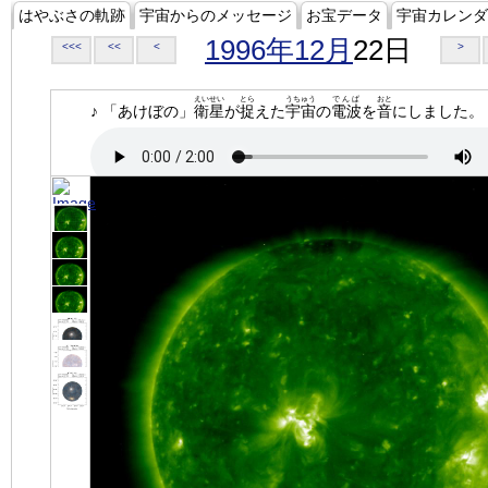
はやぶさの軌跡
宇宙からのメッセージ
お宝データ
宇宙カレンダ
1996年12月
22日
<<<
<<
<
>
えいせい
とら
うちゅう
でんぱ
おと
♪ 「あけぼの」
衛星
が
捉
えた
宇宙
の
電波
を
音
にしました。