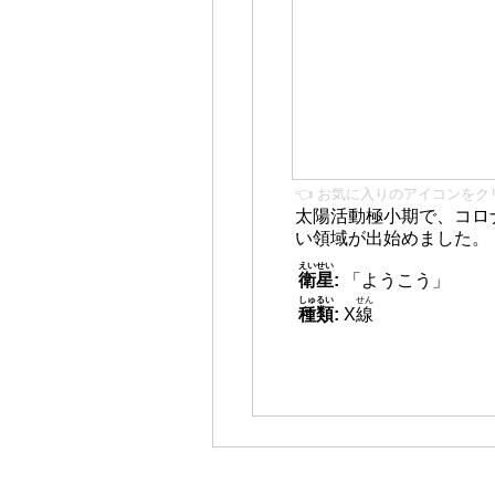
👈 お気に入りのアイコンをク
太陽活動極小期で、コロ
い領域が出始めました。
えいせい
衛星
:
「ようこう」
しゅるい
せん
種類
:
X
線