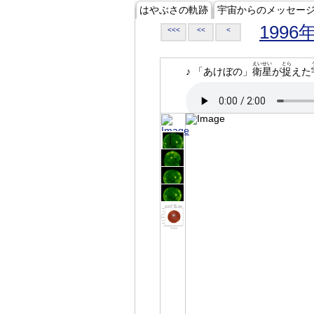
はやぶさの軌跡
宇宙からのメッセー
1996
<<<
<<
<
えいせい
とら
♪ 「あけぼの」
衛星
が
捉
えた