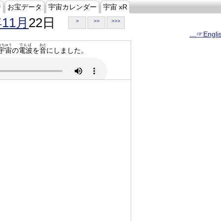
ジ
お宝データ
宇宙カレンダー
宇宙 xR
年11月
22日
>
>>
>>>
…☞Engli
うちゅう
でんぱ
おと
宇宙
の
電波
を
音
にしました。