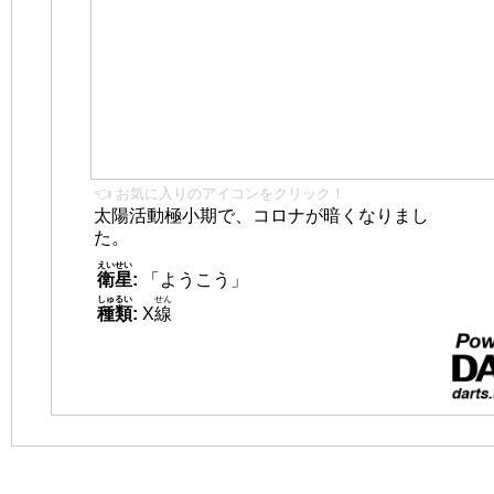
👈 お気に入りのアイコンをクリック！
太陽活動極小期で、コロナが暗くなりまし
た。
えいせい
衛星
:
「ようこう」
しゅるい
せん
種類
:
X
線