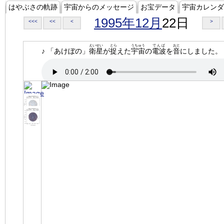
はやぶさの軌跡
宇宙からのメッセージ
お宝データ
宇宙カレンダ
1995年12月
22日
<<<
<<
<
>
えいせい
とら
うちゅう
でんぱ
おと
♪ 「あけぼの」
衛星
が
捉
えた
宇宙
の
電波
を
音
にしました。