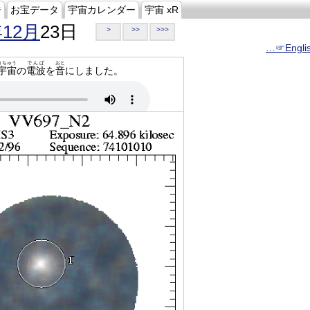
ジ
お宝データ
宇宙カレンダー
宇宙 xR
年12月
23日
>
>>
>>>
…☞Engli
うちゅう
でんぱ
おと
宇宙
の
電波
を
音
にしました。