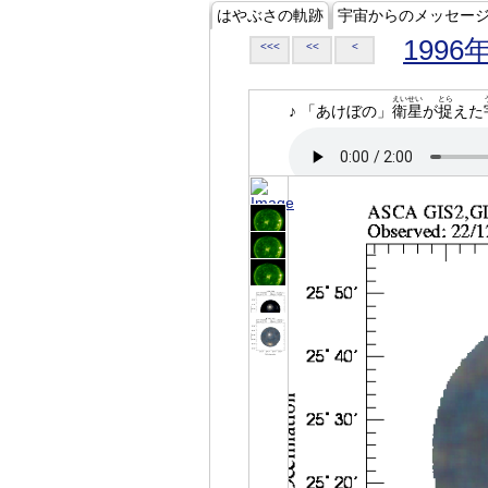
はやぶさの軌跡
宇宙からのメッセー
1996
<<<
<<
<
えいせい
とら
♪ 「あけぼの」
衛星
が
捉
えた