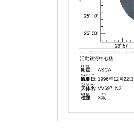
👈 お気に入りのアイコンをク
活動銀河中心核
えいせい
衛星
:
ASCA
かんそく
び
観測
日
:
1996年12月22日
てんたいめい
天体名
:
VV697_N2
しゅるい
せん
種類
:
X
線