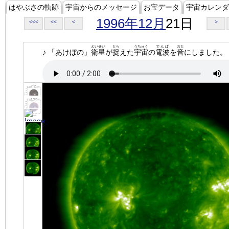
はやぶさの軌跡
宇宙からのメッセージ
お宝データ
宇宙カレンダ
1996年12月
21日
<<<
<<
<
>
えいせい
とら
うちゅう
でんぱ
おと
♪ 「あけぼの」
衛星
が
捉
えた
宇宙
の
電波
を
音
にしました。