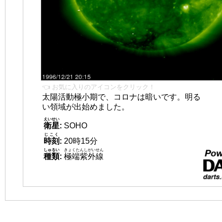
👈 お気に入りのアイコンをクリック！
太陽活動極小期で、コロナは暗いです。明る
い領域が出始めました。
えいせい
衛星
:
SOHO
じこく
時刻
:
20時15分
しゅるい
きょくたんしがいせん
種類
:
極端紫外線