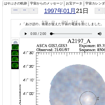
はやぶさの軌跡
宇宙からのメッセージ
お宝データ
宇宙カレンダ
1997年01月
21日
<<<
<<
<
>
えいせい
とら
うちゅう
でんぱ
おと
♪ 「あけぼの」
衛星
が
捉
えた
宇宙
の
電波
を
音
にしました。