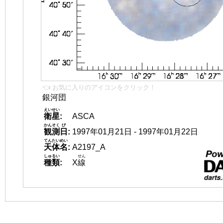
👈 お気に入りのアイコンをクリック！
銀河団
えいせい
衛星
:
ASCA
かんそく
び
観測
日
:
1997年01月21日 - 1997年01月22日
てんたいめい
天体名
:
A2197_A
しゅるい
せん
種類
:
X
線