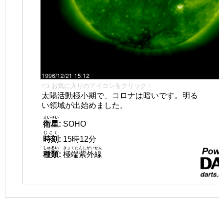
👈 お気に入りのアイコンをクリック！
太陽活動極小期で、コロナは暗いです。明る
い領域が出始めました。
えいせい
衛星
:
SOHO
じこく
時刻
:
15時12分
しゅるい
きょくたんしがいせん
種類
:
極端紫外線