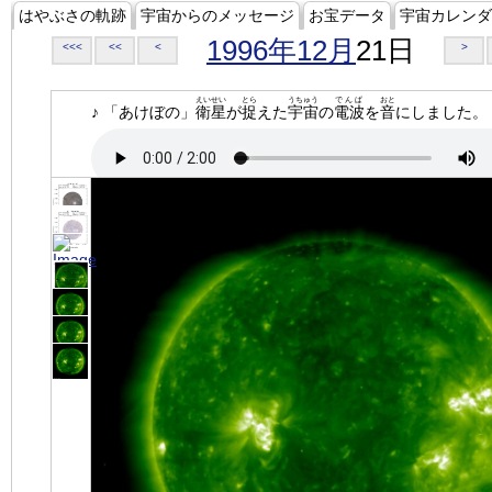
はやぶさの軌跡
宇宙からのメッセージ
お宝データ
宇宙カレンダ
1996年12月
21日
<<<
<<
<
>
えいせい
とら
うちゅう
でんぱ
おと
♪ 「あけぼの」
衛星
が
捉
えた
宇宙
の
電波
を
音
にしました。