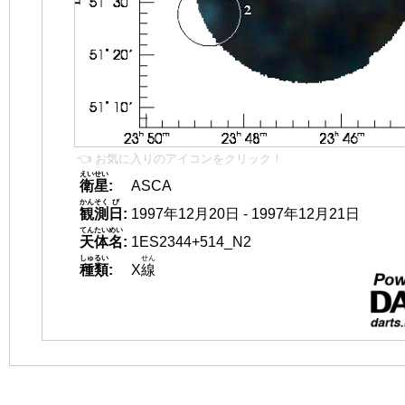
👈 お気に入りのアイコンをクリック！
えいせい
衛星
:
ASCA
かんそく
び
観測
日
:
1997年12月20日 - 1997年12月21日
てんたいめい
天体名
:
1ES2344+514_N2
しゅるい
せん
種類
:
X
線