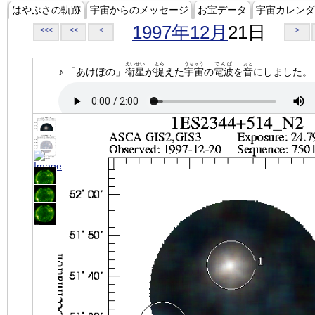
はやぶさの軌跡
宇宙からのメッセージ
お宝データ
宇宙カレンダ
1997年12月
21日
<<<
<<
<
>
えいせい
とら
うちゅう
でんぱ
おと
♪ 「あけぼの」
衛星
が
捉
えた
宇宙
の
電波
を
音
にしました。