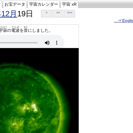
ジ
お宝データ
宇宙カレンダー
宇宙 xR
年12月
19日
>
>>
>>>
…☞Engli
うちゅう
でんぱ
おと
宇宙
の
電波
を
音
にしました。