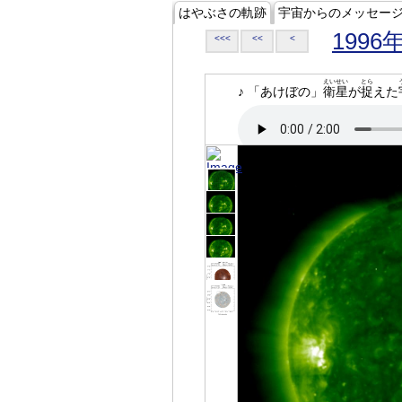
はやぶさの軌跡
宇宙からのメッセー
1996
<<<
<<
<
えいせい
とら
♪ 「あけぼの」
衛星
が
捉
えた