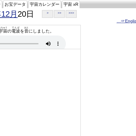
ジ
お宝データ
宇宙カレンダー
宇宙 xR
年12月
20日
>
>>
>>>
…☞Engli
うちゅう
でんぱ
おと
宇宙
の
電波
を
音
にしました。