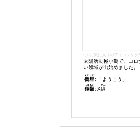
👈 お気に入りのアイコンをク
太陽活動極小期で、コロ
い領域が出始めました。
えいせい
衛星
:
「ようこう」
しゅるい
せん
種類
:
X
線