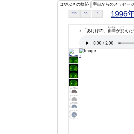
はやぶさの軌跡
宇宙からのメッセー
1996
<<<
<<
<
えいせい
とら
♪ 「あけぼの」
衛星
が
捉
えた