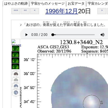
はやぶさの軌跡
宇宙からのメッセージ
お宝データ
宇宙カレンダ
1996年12月
20日
<<<
<<
<
>
えいせい
とら
うちゅう
でんぱ
おと
♪ 「あけぼの」
衛星
が
捉
えた
宇宙
の
電波
を
音
にしました。