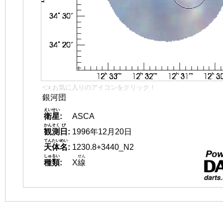
👈 お気に入りのアイコンをクリック！
銀河団
えいせい
衛星
:
ASCA
かんそく
び
観測
日
:
1996年12月20日
てんたいめい
天体名
:
1230.8+3440_N2
しゅるい
せん
種類
:
X
線