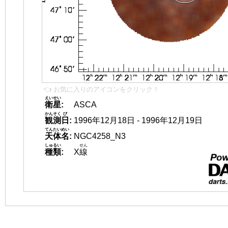
👈 お気に入りのアイコンをクリック！
えいせい
衛星
:
ASCA
かんそく
び
観測
日
:
1996年12月18日 - 1996年12月19日
てんたいめい
天体名
:
NGC4258_N3
しゅるい
せん
種類
:
X
線