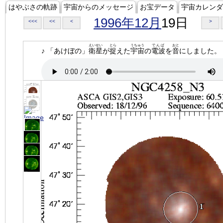
はやぶさの軌跡
宇宙からのメッセージ
お宝データ
宇宙カレンダ
1996年12月
19日
<<<
<<
<
>
えいせい
とら
うちゅう
でんぱ
おと
♪ 「あけぼの」
衛星
が
捉
えた
宇宙
の
電波
を
音
にしました。