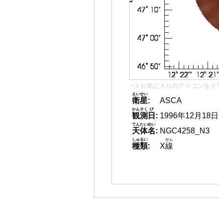
👈 お気に入りのアイコンをク
えいせい
衛星
:
ASCA
かんそく
び
観測
日
:
1996年12月18日
てんたいめい
天体名
:
NGC4258_N3
しゅるい
せん
種類
:
X
線