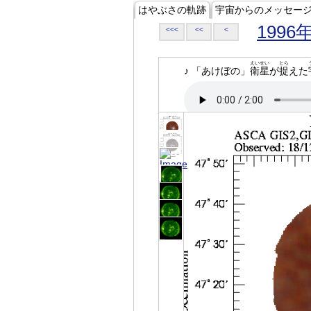
はやぶさの軌跡
宇宙からのメッセー
1996
<<<
<<
<
えいせい
とら
♪ 「あけぼの」
衛星
が
捉
えた