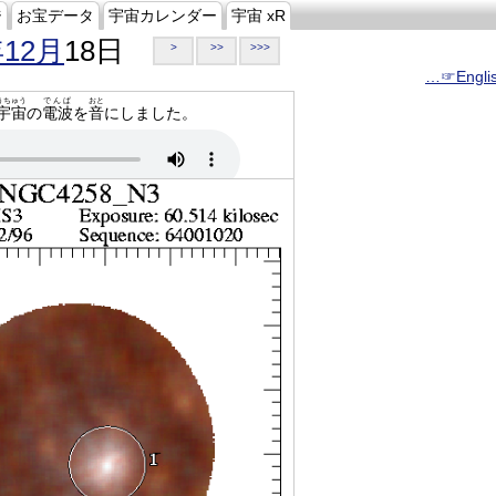
ジ
お宝データ
宇宙カレンダー
宇宙 xR
年12月
18日
>
>>
>>>
…☞Engli
うちゅう
でんぱ
おと
宇宙
の
電波
を
音
にしました。