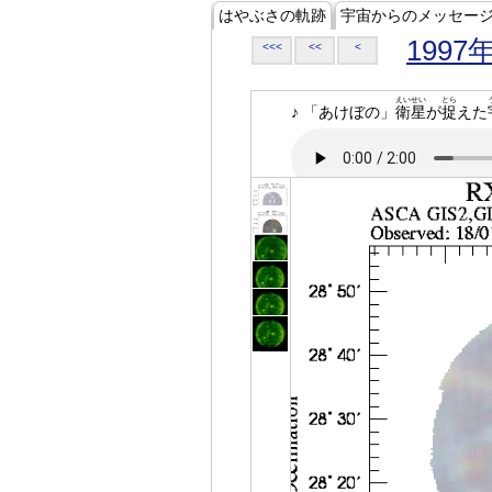
はやぶさの軌跡
宇宙からのメッセー
1997
<<<
<<
<
えいせい
とら
♪ 「あけぼの」
衛星
が
捉
えた