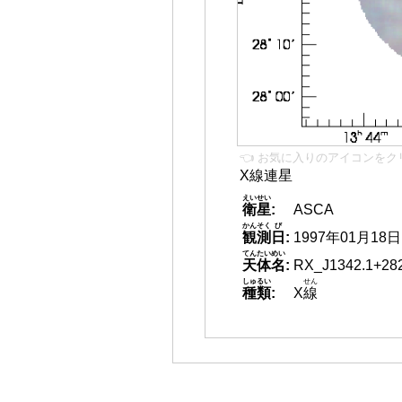
👈 お気に入りのアイコンをク
X線連星
えいせい
衛星
:
ASCA
かんそく
び
観測
日
:
1997年01月18日
てんたいめい
天体名
:
RX_J1342.1+28
しゅるい
せん
種類
:
X
線