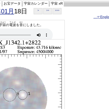
ジ
お宝データ
宇宙カレンダー
宇宙 xR
年01月
18日
>
>>
>>>
…☞Engli
うちゅう
でんぱ
おと
宇宙
の
電波
を
音
にしました。